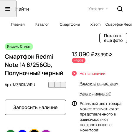
Каталог
Главная
Каталог
Смартфоны
Xiaomi
Смартфон Redmi
Показать
еще фото
Яндекс Сплит
13 090 ₽
23 990 ₽
Смартфон Redmi
-45%
Note 14 8/256Gb,
Полуночный черный
Нет в наличии
Рассчитать доставку
Арт.
MZB0IKWRU
Нашли дешевле?
Реальный цвет товара
Запросить наличие
может отличаться от
представленного в
зависимости от
настроек вашего
монитора