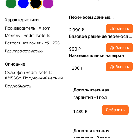
Перенесем данные,
Характеристики
настроим учетную запись,
Производитель
:
Xiaomi
Добавить
установим ПО
2 990 ₽
Модель
:
Redmi Note 14
Базовое решение переноса и
настройки
Встроенная память, гб
:
256
Добавить
990 ₽
Все характеристики
Наклейка пленки на экран
Описание
Добавить
1 200 ₽
Смартфон Redmi Note 14
8/256Gb, Полуночный черный
Подробности
Дополнительная
гарантия +1 год
Добавить
1 439 ₽
Дополнительная
гарантия +2 года