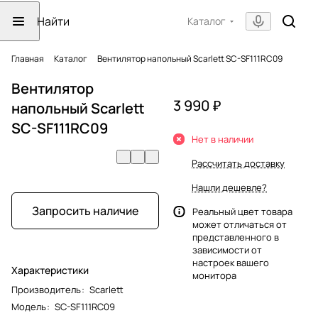
Каталог
Главная
Каталог
Вентилятор напольный Scarlett SC-SF111RC09
Вентилятор
3 990 ₽
напольный Scarlett
SC-SF111RC09
Нет в наличии
Рассчитать доставку
Нашли дешевле?
Запросить наличие
Реальный цвет товара
может отличаться от
представленного в
зависимости от
настроек вашего
Характеристики
монитора
Производитель
:
Scarlett
Модель
:
SC-SF111RC09