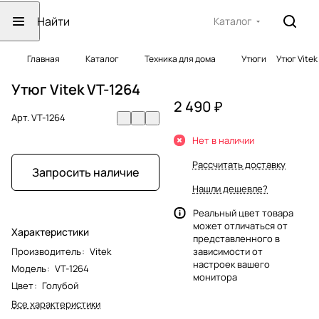
Каталог
Главная
Каталог
Техника для дома
Утюги
Утюг Vitek
Утюг Vitek VT-1264
2 490 ₽
Арт.
VT-1264
Нет в наличии
Рассчитать доставку
Запросить наличие
Нашли дешевле?
Реальный цвет товара
может отличаться от
Характеристики
представленного в
Производитель
:
Vitek
зависимости от
настроек вашего
Модель
:
VT-1264
монитора
Цвет
:
Голубой
Все характеристики