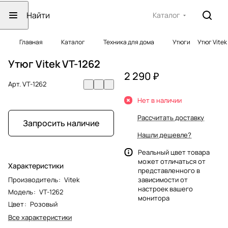
Каталог
Главная
Каталог
Техника для дома
Утюги
Утюг Vitek
Утюг Vitek VT-1262
2 290 ₽
Арт.
VT-1262
Нет в наличии
Рассчитать доставку
Запросить наличие
Нашли дешевле?
Реальный цвет товара
может отличаться от
Характеристики
представленного в
Производитель
:
Vitek
зависимости от
настроек вашего
Модель
:
VT-1262
монитора
Цвет
:
Розовый
Все характеристики