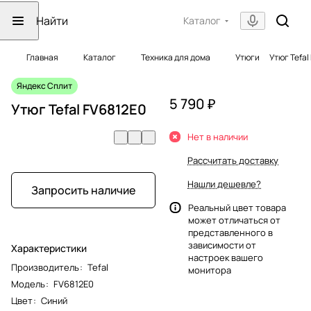
Каталог
Главная
Каталог
Техника для дома
Утюги
Утюг Tefal
Яндекс Сплит
5 790 ₽
Утюг Tefal FV6812E0
Нет в наличии
Рассчитать доставку
Нашли дешевле?
Запросить наличие
Реальный цвет товара
может отличаться от
представленного в
зависимости от
Характеристики
настроек вашего
Производитель
:
Tefal
монитора
Модель
:
FV6812E0
Цвет
:
Синий