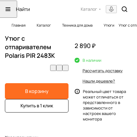
Каталог
Главная
Каталог
Техника для дома
Утюги
Утюг с отп
Утюг с
2 890 ₽
отпаривателем
Polaris PIR 2483K
В наличии
Рассчитать доставку
Нашли дешевле?
В корзину
Реальный цвет товара
может отличаться от
представленного в
Купить в 1 клик
зависимости от
настроек вашего
монитора