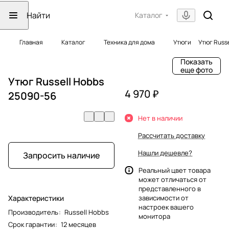
Каталог
Главная
Каталог
Техника для дома
Утюги
Утюг Russ
Показать
еще фото
Утюг Russell Hobbs
4 970 ₽
25090-56
Нет в наличии
Рассчитать доставку
Нашли дешевле?
Запросить наличие
Реальный цвет товара
может отличаться от
представленного в
Характеристики
зависимости от
настроек вашего
Производитель
:
Russell Hobbs
монитора
Срок гарантии
:
12 месяцев