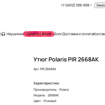
+7 (4012) 336-006
Заказ
Скидки и акции
с
Наушники
Блог
Доставка и оплата
Конта
Утюг Polaris PIR 2668AK
Арт.
PIR 2668AK
Характеристики
Производитель
:
Polaris
Модель
:
2668AK
Цвет
:
Розовый