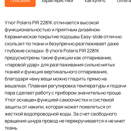
Описание
Характеристики
Как купить
Оплат
Утюг Polaris PIR 2281K отличается высокой
функциональностью и приятным дизайном.
Керамическое покрытие подошвы Easy-slide отлично
скользит по ткани и безупречно разглаживает даже
глубокие складки. В утюге Polaris PIR 2281K
предусмотрены такие функции как отпаривание,
«паровой удар» для разглаживания сильно мятых
тканей и функция вертикального отпаривания,
благодаря чему вещи можно гладить прямо на
вешалках. Плавная регулировка температуры и подачи
пара сделает работу с прибором значительно проще.
Утюг оснащен функцией самоочистки и системой
защиты от накипи, которая может появляться от
жесткой водопроводной воды. За счет свободного
вращения шнура провод не перекручивается и не мнет
ткань.