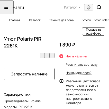
Каталог
Главная
Каталог
Техника для дома
Утюги
Утюг Polar
Показать
еще фото
Утюг Polaris PIR
1 890 ₽
2281K
Нет в наличии
Рассчитать доставку
Нашли дешевле?
Запросить наличие
Реальный цвет товара
может отличаться от
представленного в
Характеристики
зависимости от
настроек вашего
Производитель
:
Polaris
монитора
Модель
:
PIR 2281K