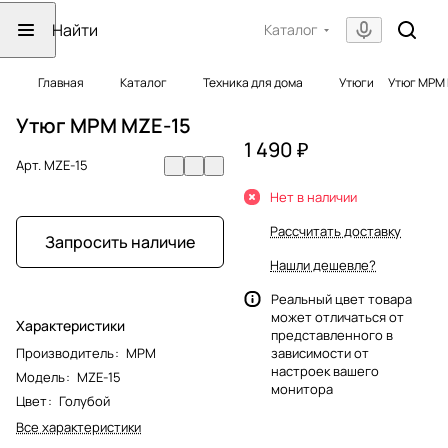
Каталог
Главная
Каталог
Техника для дома
Утюги
Утюг MPM 
Утюг MPM MZE-15
1 490 ₽
Арт.
MZE-15
Нет в наличии
Рассчитать доставку
Запросить наличие
Нашли дешевле?
Реальный цвет товара
может отличаться от
Характеристики
представленного в
Производитель
:
MPM
зависимости от
настроек вашего
Модель
:
MZE-15
монитора
Цвет
:
Голубой
Все характеристики