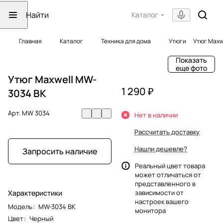
Каталог
Главная
Каталог
Техника для дома
Утюги
Утюг Maxw
Показать
еще фото
Утюг Maxwell MW-
1 290 ₽
3034 BK
Арт.
MW 3034
Нет в наличии
Рассчитать доставку
Нашли дешевле?
Запросить наличие
Реальный цвет товара
может отличаться от
представленного в
Характеристики
зависимости от
настроек вашего
Модель
:
MW-3034 BK
монитора
Цвет
:
Черный