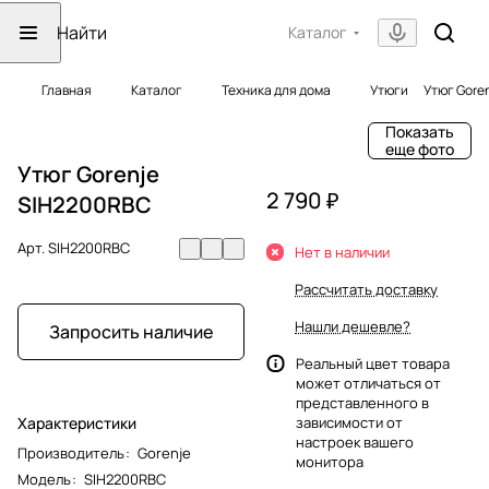
Каталог
Главная
Каталог
Техника для дома
Утюги
Утюг Gore
Показать
еще фото
Утюг Gorenje
2 790 ₽
SIH2200RBC
Арт.
SIH2200RBC
Нет в наличии
Рассчитать доставку
Нашли дешевле?
Запросить наличие
Реальный цвет товара
может отличаться от
представленного в
Характеристики
зависимости от
настроек вашего
Производитель
:
Gorenje
монитора
Модель
:
SIH2200RBC