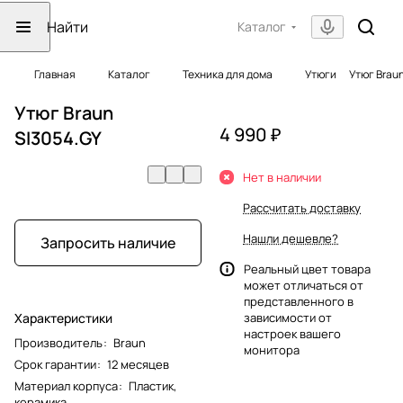
Каталог
Главная
Каталог
Техника для дома
Утюги
Утюг Braun
Утюг Braun
4 990 ₽
SI3054.GY
Нет в наличии
Рассчитать доставку
Нашли дешевле?
Запросить наличие
Реальный цвет товара
может отличаться от
представленного в
Характеристики
зависимости от
настроек вашего
Производитель
:
Braun
монитора
Срок гарантии
:
12 месяцев
Материал корпуса
:
Пластик,
керамика