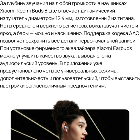
За глубину звучания на любой громкости в наушниках
Xiaomi Redmi Buds 6 Lite отвечает динамический
излучатель диаметром 12.4 мм, изготовленный из титана.
Ноты среднего и верхнего регистров, вокал звучат чисто и
ярко, а басы — мощно и насыщенно. Поддержка кодека AAC
позволяет сохранить все детали первоначальной записи.
При установке фирменного эквалайзера Xiaomi Earbuds
можно улучшить качество звука, выводя его на
аудиофильский уровень. В приложении уже
предустановлено четыре универсальных режима,
дополнительно есть и пользовательский, чтобы выставить
настройки согласно личным предпочтениям.