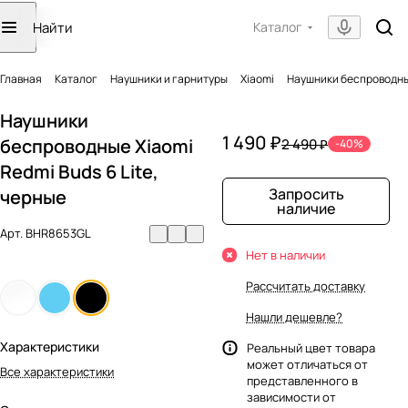
Каталог
Главная
Каталог
Наушники и гарнитуры
Xiaomi
Наушники беспроводные
Наушники
1 490 ₽
беспроводные Xiaomi
2 490 ₽
-40%
Redmi Buds 6 Lite,
Запросить
черные
наличие
Арт.
BHR8653GL
Нет в наличии
Рассчитать доставку
Нашли дешевле?
Характеристики
Реальный цвет товара
может отличаться от
Все характеристики
представленного в
зависимости от