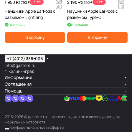
1 950 ₽
-30%
2 190 ₽
-27%
2 790 ₽
2 990 ₽
Наушники Apple EarPods с
Наушники Apple EarPods с
разъемом Lightning
разъемом Type-C
В наличии
В наличии
В корзину
В корзину
+7 (4012) 336-006
info@gastore.ru
г. Калининград
Информация
Соглашения
Помощь
2015-2026 © gastore.ru — магазин гаджетов и аксессуаров для
мобильных устройств
Конфиденциальность
Оферта