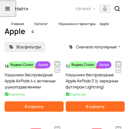
Каталог
Главная
Каталог
Наушники и гарнитуры
Apple
Apple
4
Все фильтры
Сначала популярные
Яндекс Сплит
Халва
Яндекс Сплит
Халва
18 990 ₽
-10%
10 990 ₽
-31%
20 990 ₽
15 990 ₽
Наушники беспроводные
Наушники беспроводные
Apple AirPods 4 с активным
Apple AirPods 3 (с зарядным
шумоподавлением
футляром Lightning)
В наличии
В наличии
В корзину
В корзину