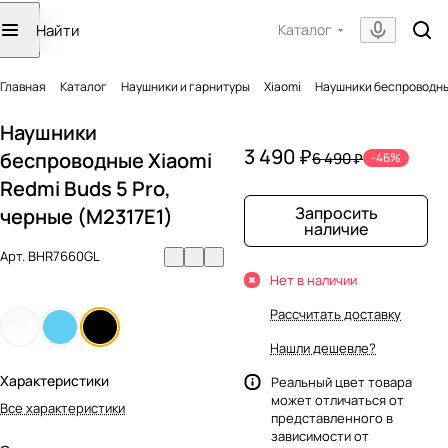
Каталог
Главная
Каталог
Наушники и гарнитуры
Xiaomi
Наушники беспроводные
Наушники
3 490 ₽
беспроводные Xiaomi
6 490 ₽
-46%
Redmi Buds 5 Pro,
Запросить
черные (M2317E1)
наличие
Арт.
BHR7660GL
Нет в наличии
Рассчитать доставку
Нашли дешевле?
Характеристики
Реальный цвет товара
может отличаться от
Все характеристики
представленного в
зависимости от