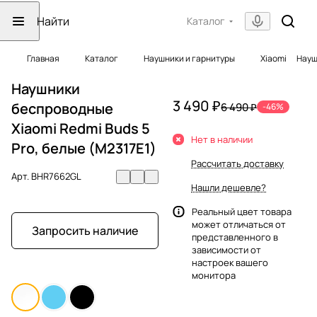
Каталог
Главная
Каталог
Наушники и гарнитуры
Xiaomi
Науш
Наушники
3 490 ₽
беспроводные
6 490 ₽
-46%
Xiaomi Redmi Buds 5
Нет в наличии
Pro, белые (M2317E1)
Рассчитать доставку
Арт.
BHR7662GL
Нашли дешевле?
Реальный цвет товара
может отличаться от
Запросить наличие
представленного в
зависимости от
настроек вашего
монитора