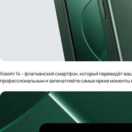
Xiaomi 14 – флагманский смартфон, который переведёт ва
профессиональным и запечатлейте самые яркие моменты в