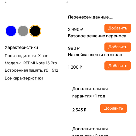
Перенесем данные,
настроим учетную запись,
Добавить
установим ПО
2 990 ₽
Базовое решение переноса и
настройки
Добавить
Характеристики
990 ₽
Наклейка пленки на экран
Производитель
:
Xiaomi
Модель
:
REDMI Note 15 Pro
Добавить
1 200 ₽
Встроенная память, гб
:
512
Все характеристики
Дополнительная
гарантия +1 год
Добавить
2 543 ₽
Дополнительная
гарантия +2 года