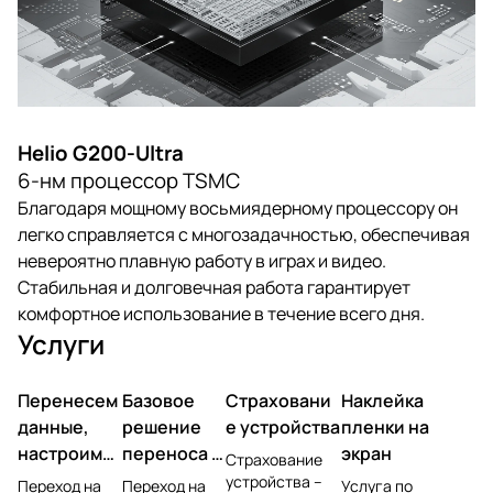
Helio G200-Ultra
6-нм процессор TSMC
Благодаря мощному восьмиядерному процессору он
легко справляется с многозадачностью, обеспечивая
невероятно плавную работу в играх и видео.
Стабильная и долговечная работа гарантирует
комфортное использование в течение всего дня.
Услуги
Перенесем
Базовое
Страховани
Наклейка
данные,
решение
е устройства
пленки на
настроим
переноса и
экран
Страхование
учетную
настройки
устройства –
Переход на
Переход на
Услуга по