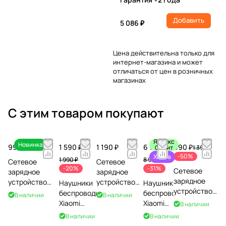
Добавить
5 086 ₽
Цена действительна только для
интернет-магазина и может
отличаться от цен в розничных
магазинах
С этим товаром покупают
Яндекс
Новинка
990 ₽
1 590 ₽
1 190 ₽
6 190 ₽
690 ₽
Сплит
1 390 ₽
-50%
Халва
1 990 ₽
8 990 ₽
Сетевое
Сетевое
-20%
-31%
Сетевое
зарядное
зарядное
зарядное
устройство
устройство
Наушники
Наушники
устройство
Zibelino Fast
Borasco
беспроводные
беспроводные
В наличии
В наличии
Xiaomi Mi
Charge GaN
Super Charge
Xiaomi
Xiaomi
В наличии
20W Charger
35W Type-C
PD+QC, 45W,
REDMI
Buds 5,
В наличии
В наличии
Type-C,
PD, белый
белое
Buds 8
белые