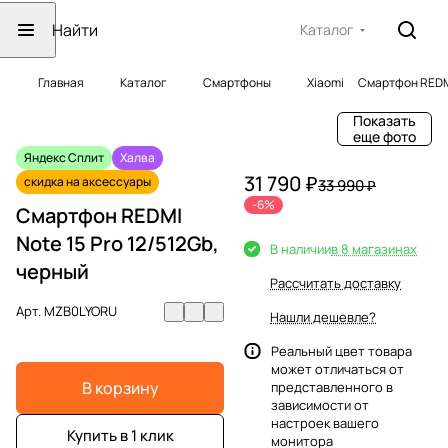
Каталог
Главная
Каталог
Смартфоны
Xiaomi
Смартфон REDMI
Показать
еще фото
Яндекс Сплит
Халва
31 790 ₽
скидка на аксессуары
33 990 ₽
-6%
Смартфон REDMI
Note 15 Pro 12/512Gb,
В наличии
в 8 магазинах
черный
Рассчитать доставку
Арт.
MZB0LYORU
Нашли дешевле?
Реальный цвет товара
может отличаться от
В корзину
представленного в
зависимости от
настроек вашего
Купить в 1 клик
монитора