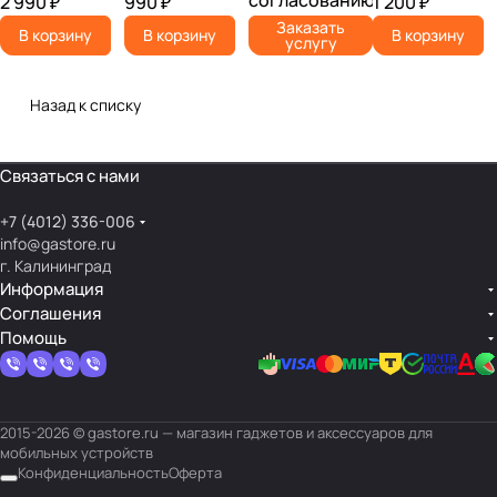
согласованию
2 990 ₽
990 ₽
1 200 ₽
устройства от
— перенос
— перенос
защиты экрана
Заказать
различных
В корзину
В корзину
В корзину
данных и
данных и
мобильного
услугу
рисков,
настройку —
настройку —
устройства от
связанных с его
нашим
нашим
царапин и
повреждением,
специалистам.
специалистам.
повреждений с
Назад к списку
утратой или
помощью
кражей.
специального
материала –
Связаться с нами
гидрогеля.
+7 (4012) 336-006
info@gastore.ru
г. Калининград
Информация
Соглашения
Помощь
2015-2026 © gastore.ru — магазин гаджетов и аксессуаров для
мобильных устройств
Конфиденциальность
Оферта