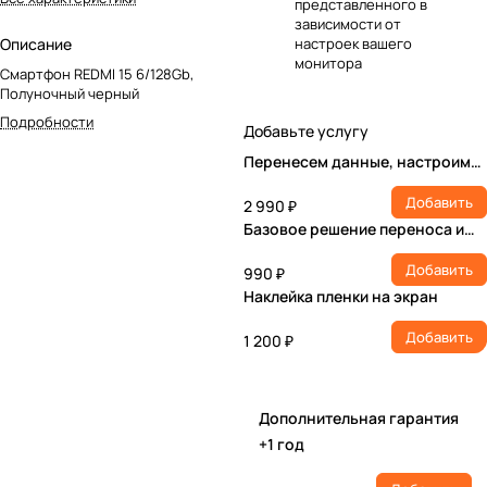
представленного в
зависимости от
Описание
настроек вашего
монитора
Смартфон REDMI 15 6/128Gb,
Полуночный черный
Подробности
Добавьте услугу
Перенесем данные, настроим
учетную запись, установим ПО
Добавить
2 990 ₽
Базовое решение переноса и
настройки
Добавить
990 ₽
Наклейка пленки на экран
Добавить
1 200 ₽
Дополнительная гарантия
+1 год