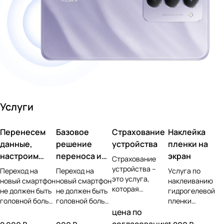
Услуги
Перенесем
Базовое
Страхование
Наклейка
данные,
решение
устройства
пленки на
настроим
переноса и
экран
Страхование
учетную
настройки
устройства –
Переход на
Переход на
Услуга по
это услуга,
запись,
новый смартфон
новый смартфон
наклеиванию
которая
не должен быть
не должен быть
гидрогелевой
установим ПО
позволяет
головной болью.
головной болью.
пленки
защитить
Доверьте самую
Доверьте самую
представляет
цена по
владельца
сложную часть
сложную часть
собой процесс