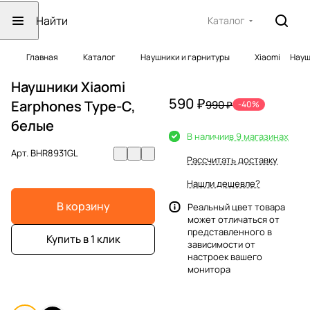
Каталог
Главная
Каталог
Наушники и гарнитуры
Xiaomi
Науш
Наушники Xiaomi
590 ₽
Earphones Type-C,
990 ₽
-40%
белые
В наличии
в 9 магазинах
Арт.
BHR8931GL
Рассчитать доставку
Нашли дешевле?
В корзину
Реальный цвет товара
может отличаться от
представленного в
Купить в 1 клик
зависимости от
настроек вашего
монитора