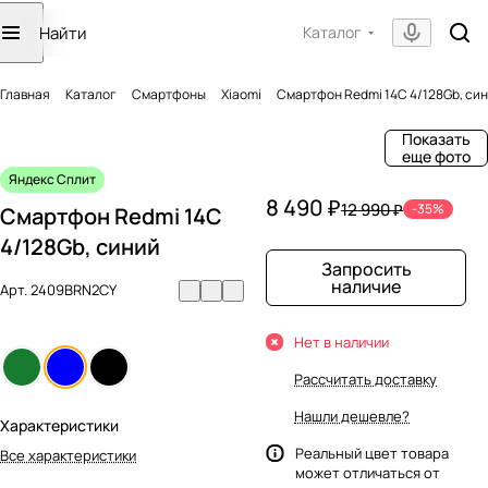
Каталог
Главная
Каталог
Смартфоны
Xiaomi
Смартфон Redmi 14C 4/128Gb, си
Показать
еще фото
Яндекс Сплит
8 490 ₽
12 990 ₽
-35%
Смартфон Redmi 14C
4/128Gb, синий
Запросить
наличие
Арт.
2409BRN2CY
Нет в наличии
Рассчитать доставку
Нашли дешевле?
Характеристики
Реальный цвет товара
Все характеристики
может отличаться от