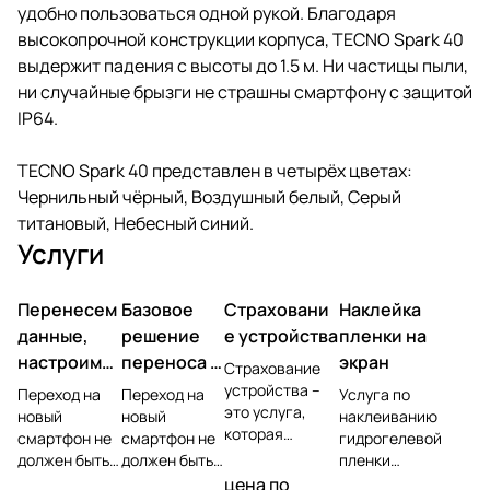
удобно пользоваться одной рукой. Благодаря
высокопрочной конструкции корпуса, TECNO Spark 40
выдержит падения с высоты до 1.5 м. Ни частицы пыли,
ни случайные брызги не страшны смартфону с защитой
IP64.
TECNO Spark 40 представлен в четырёх цветах:
Чернильный чёрный, Воздушный белый, Серый
титановый, Небесный синий.
Услуги
Перенесем
Базовое
Страховани
Наклейка
данные,
решение
е устройства
пленки на
настроим
переноса и
экран
Страхование
учетную
настройки
устройства –
Переход на
Переход на
Услуга по
это услуга,
запись,
новый
новый
наклеиванию
которая
смартфон не
смартфон не
гидрогелевой
установим
позволяет
должен быть
должен быть
пленки
ПО
защитить
головной
головной
представляет
цена по