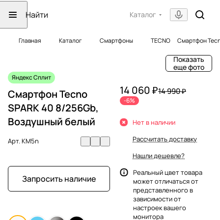
Каталог
Главная
Каталог
Смартфоны
TECNO
Смартфон Tecn
Показать
еще фото
Яндекс Сплит
14 060 ₽
14 990 ₽
Смартфон Tecno
-6%
SPARK 40 8/256Gb,
Воздушный белый
Нет в наличии
Рассчитать доставку
Арт.
KM5n
Нашли дешевле?
Реальный цвет товара
Запросить наличие
может отличаться от
представленного в
зависимости от
настроек вашего
монитора