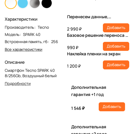
Перенесем данные,
Характеристики
настроим учетную запись,
Производитель
:
Tecno
Добавить
установим ПО
2 990 ₽
Модель
:
SPARK 40
Базовое решение переноса и
настройки
Встроенная память, гб
:
256
Добавить
990 ₽
Все характеристики
Наклейка пленки на экран
Описание
Добавить
1 200 ₽
Смартфон Tecno SPARK 40
8/256Gb, Воздушный белый
Подробности
Дополнительная
гарантия +1 год
Добавить
1 546 ₽
Дополнительная
гарантия +2 года