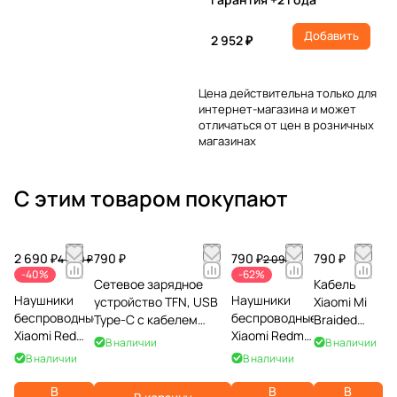
Добавить
2 952 ₽
Цена действительна только для
интернет-магазина и может
отличаться от цен в розничных
магазинах
С этим товаром покупают
2 690 ₽
790 ₽
790 ₽
790 ₽
4 490 ₽
2 090 ₽
-40%
-62%
Сетевое зарядное
Кабель
Наушники
Наушники
устройство TFN, USB
Xiaomi Mi
беспроводные
беспроводные
Type-C с кабелем
Braided
Xiaomi Redmi
Xiaomi Redmi
Type-C to Lightning,
USB Type-C
В наличии
В наличии
Buds 6,
Buds 4 Lite,
20Вт, PD, белое
1м, черный
В наличии
В наличии
зеленые
белые
В
В
В