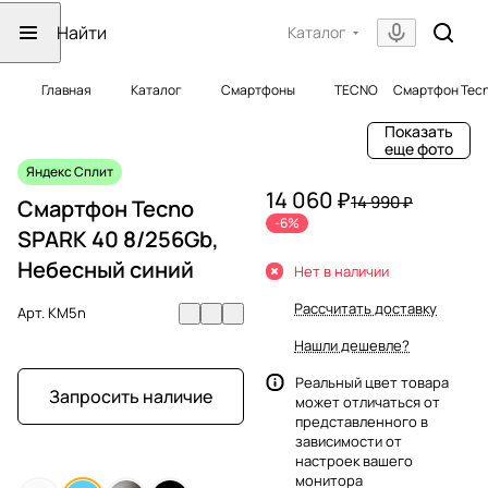
Каталог
Главная
Каталог
Смартфоны
TECNO
Смартфон Tecn
Показать
еще фото
Яндекс Сплит
14 060 ₽
14 990 ₽
Смартфон Tecno
-6%
SPARK 40 8/256Gb,
Небесный синий
Нет в наличии
Рассчитать доставку
Арт.
KM5n
Нашли дешевле?
Реальный цвет товара
Запросить наличие
может отличаться от
представленного в
зависимости от
настроек вашего
монитора