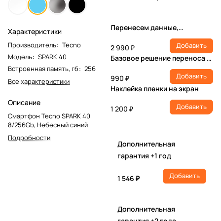
Перенесем данные,
Характеристики
настроим учетную запись,
Производитель
:
Tecno
Добавить
установим ПО
2 990 ₽
Модель
:
SPARK 40
Базовое решение переноса и
настройки
Встроенная память, гб
:
256
Добавить
990 ₽
Все характеристики
Наклейка пленки на экран
Описание
Добавить
1 200 ₽
Смартфон Tecno SPARK 40
8/256Gb, Небесный синий
Подробности
Дополнительная
гарантия +1 год
Добавить
1 546 ₽
Дополнительная
гарантия +2 года