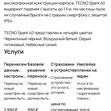
высокопрочной конструкции корпуса, TECNO Spark 40
выдержит падения с высоты до 1.5 м. Ни частицы пыли,
ни случайные брызги не страшны смартфону с защитой
IP64.
TECNO Spark 40 представлен в четырёх цветах:
Чернильный чёрный, Воздушный белый, Серый
титановый, Небесный синий.
Услуги
Перенесем
Базовое
Страховани
Наклейка
данные,
решение
е устройства
пленки на
настроим
переноса и
экран
Страхование
учетную
настройки
устройства –
Переход на
Переход на
Услуга по
это услуга,
запись,
новый
новый
наклеиванию
которая
смартфон не
смартфон не
гидрогелевой
установим
позволяет
должен быть
должен быть
пленки
ПО
защитить
головной
головной
представляет
цена по
владельца
болью.
болью.
собой процесс
2 990 ₽
990 ₽
согласованию
1 200 ₽