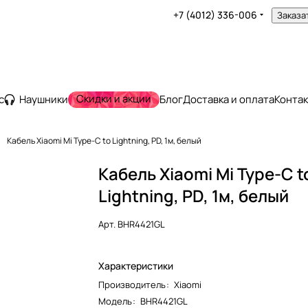
+7 (4012) 336-006
Заказа
Скидки и акции
с
Наушники
Блог
Доставка и оплата
Конта
Кабель Xiaomi Mi Type-C to Lightning, PD, 1м, белый
Кабель Xiaomi Mi Type-C t
Lightning, PD, 1м, белый
Арт.
BHR4421GL
Характеристики
Производитель
:
Xiaomi
Модель
:
BHR4421GL