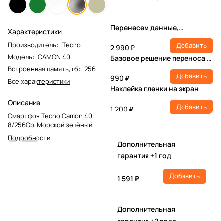
Перенесем данные,
Характеристики
настроим учетную запись,
Производитель
:
Tecno
Добавить
установим ПО
2 990 ₽
Модель
:
CAMON 40
Базовое решение переноса и
настройки
Встроенная память, гб
:
256
Добавить
990 ₽
Все характеристики
Наклейка пленки на экран
Описание
Добавить
1 200 ₽
Смартфон Tecno Camon 40
8/256Gb, Морской зелёный
Подробности
Дополнительная
гарантия +1 год
Добавить
1 591 ₽
Дополнительная
гарантия +2 года