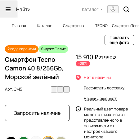
Каталог
Главная
Каталог
Смартфоны
TECNO
Смартфон Tecn
Показать
еще фото
2 года гарантии
Яндекс Сплит
15 910 ₽
21 990 ₽
Смартфон Tecno
-28%
Camon 40 8/256Gb,
Морской зелёный
Нет в наличии
Рассчитать доставку
Арт.
CM5
Нашли дешевле?
Реальный цвет товара
Запросить наличие
может отличаться от
представленного в
зависимости от
настроек вашего
монитора