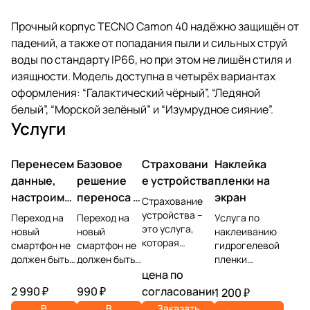
Прочный корпус TECNO Camon 40 надёжно защищён от
падений, а также от попадания пыли и сильных струй
воды по стандарту IP66, но при этом не лишён стиля и
изящности. Модель доступна в четырёх вариантах
оформления: “Галактический чёрный”, “Ледяной
белый”, “Морской зелёный” и “Изумрудное сияние”.
Услуги
Перенесем
Базовое
Страховани
Наклейка
данные,
решение
е устройства
пленки на
настроим
переноса и
экран
Страхование
учетную
настройки
устройства –
Переход на
Переход на
Услуга по
это услуга,
запись,
новый
новый
наклеиванию
которая
смартфон не
смартфон не
гидрогелевой
установим
позволяет
должен быть
должен быть
пленки
ПО
защитить
головной
головной
представляет
цена по
владельца
болью.
болью.
собой процесс
2 990 ₽
990 ₽
согласованию
1 200 ₽
устройства от
Доверьте
Доверьте
защиты экрана
В
В
Заказать