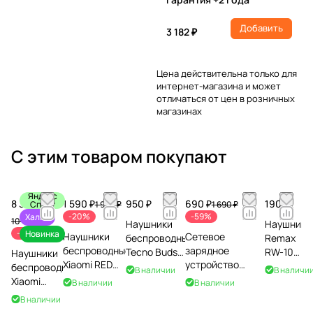
Добавить
3 182 ₽
Цена действительна только для
интернет-магазина и может
отличаться от цен в розничных
магазинах
С этим товаром покупают
Яндекс
8 390 ₽
1 590 ₽
950 ₽
690 ₽
190 ₽
Сплит
1 990 ₽
1 690 ₽
-20%
-59%
Халва
10 190 ₽
Наушники
Наушники
-18%
Новинка
Наушники
Сетевое
беспроводные
Remax
беспроводные
зарядное
Tecno Buds
RW-108,
Наушники
Xiaomi REDMI
устройство
4 Air ECO,
черный
беспроводные
В наличии
В наличи
Buds 8 Lite,
Xiaomi 33W Nano
белые
Xiaomi
В наличии
В наличии
белые
Power Adapter
Buds 6,
В наличии
(Type-C)
серые