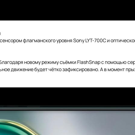
и
енсором флагманского уровня Sony LYT-700C и оптической
Благодаря новому режиму съёмки FlashSnap с помощью сер
ьное движение будет чётко зафиксировано. А в момент пр