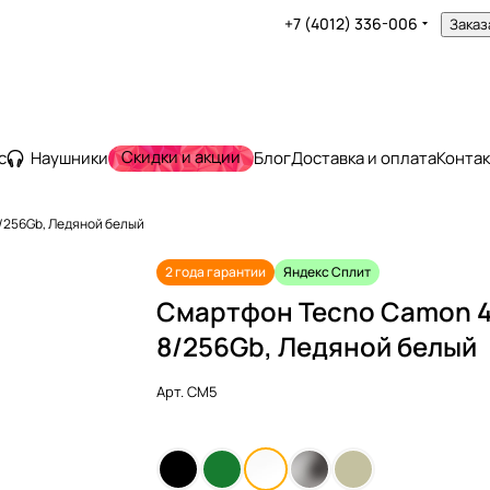
+7 (4012) 336-006
Заказ
Скидки и акции
с
Наушники
Блог
Доставка и оплата
Конта
/256Gb, Ледяной белый
2 года гарантии
Яндекс Сплит
Смартфон Tecno Camon 
8/256Gb, Ледяной белый
Арт.
CM5