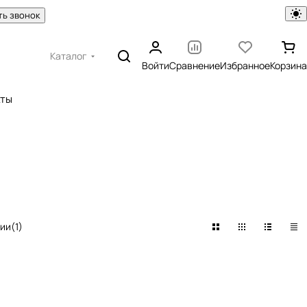
ть звонок
Каталог
Войти
Сравнение
Избранное
Корзина
кты
чии
(
1
)