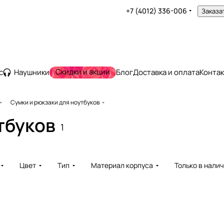
+7 (4012) 336-006
Заказа
Скидки и акции
с
Наушники
Блог
Доставка и оплата
Конта
Сумки и рюкзаки для ноутбуков
тбуков
1
Цвет
Тип
Материал корпуса
Только в нали