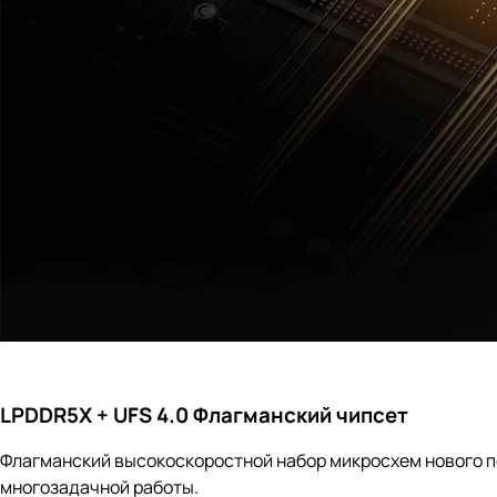
LPDDR5X + UFS 4.0 Флагманский чипсет
Флагманский высокоскоростной набор микросхем нового п
многозадачной работы.