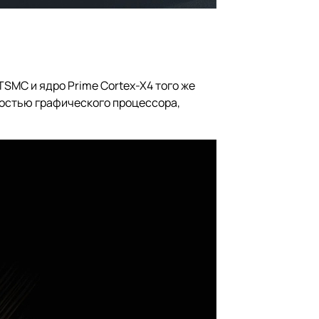
SMC и ядро Prime Cortex-X4 того же
ностью графического процессора,