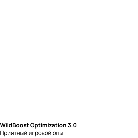
WildBoost Optimization 3.0
Приятный игровой опыт
Дарим невероятную игру заядлым любителям POCO.
На базе Xiaomi HyperOS и Snapdragon® 8s Gen 3 улучшены
функции планирования производительности, рендеринга
изображений и управления игрой для комплексного
обновления возможностей.
Super Resolution Rendering