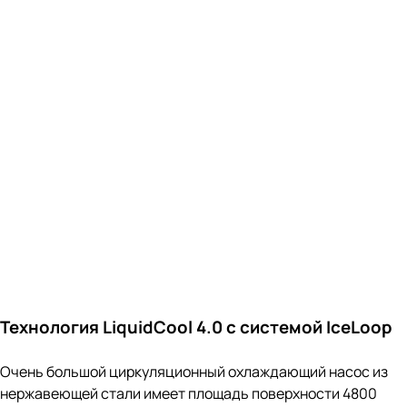
Очень большой циркуляционный охлаждающий насос из
нержавеющей стали имеет площадь поверхности 4800
мм². В технологии рассеивания тепла используется
конструкция разделения пара и жидкости для
формирования плавного одностороннего контура
теплопроводности, что обеспечивает высокоэффективное
рассеивание тепла на большие расстояния.
1,5K Кристальное разрешение
AMOLED-дисплей с частотой 120 Гц
Новый флагманский дисплей Flow AMOLED с диагональю
6,67 дюйма обеспечивает повышенную четкость
изображения при значительно более низком
энергопотреблении. Яркие цвета создают захватывающее
впечатление от просмотра.
Турбозарядка 90 Вт
Аккумулятор емкостью 5000 мАч