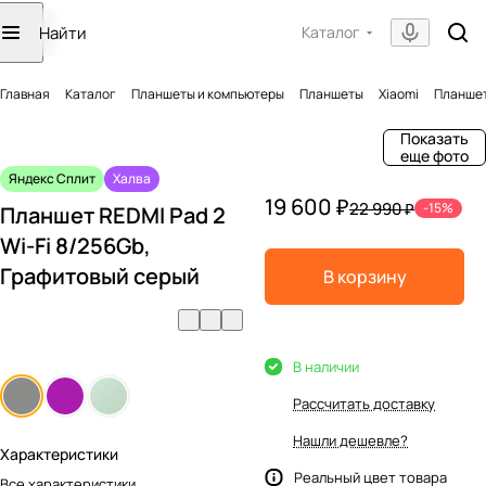
Каталог
Главная
Каталог
Планшеты и компьютеры
Планшеты
Xiaomi
Планшет
Показать
еще фото
Яндекс Сплит
Халва
19 600 ₽
22 990 ₽
-15%
Планшет REDMI Pad 2
Wi-Fi 8/256Gb,
Графитовый серый
В корзину
В наличии
Рассчитать доставку
Нашли дешевле?
Характеристики
Реальный цвет товара
Все характеристики