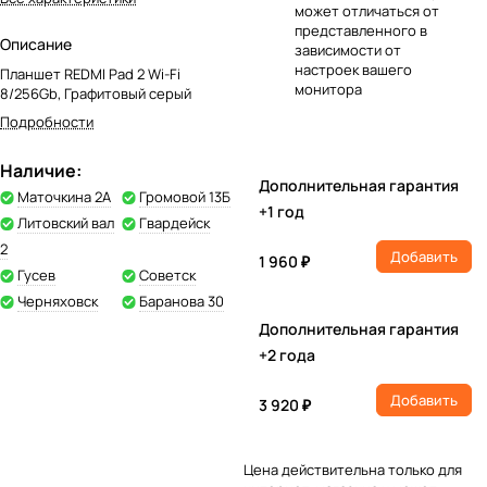
может отличаться от
представленного в
Описание
зависимости от
настроек вашего
Планшет REDMI Pad 2 Wi-Fi
монитора
8/256Gb, Графитовый серый
Подробности
Наличие:
Дополнительная гарантия
Маточкина 2А
Громовой 13Б
+1 год
Литовский вал
Гвардейск
2
Добавить
1 960 ₽
Гусев
Советск
Черняховск
Баранова 30
Дополнительная гарантия
+2 года
Добавить
3 920 ₽
Цена действительна только для