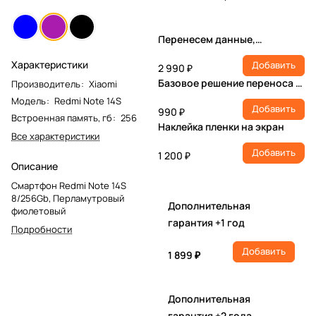
Перенесем данные,
настроим учетную запись,
Характеристики
Добавить
установим ПО
2 990 ₽
Базовое решение переноса и
Производитель
:
Xiaomi
настройки
Модель
:
Redmi Note 14S
Добавить
990 ₽
Встроенная память, гб
:
256
Наклейка пленки на экран
Все характеристики
Добавить
1 200 ₽
Описание
Смартфон Redmi Note 14S
8/256Gb, Перламутровый
Дополнительная
фиолетовый
гарантия +1 год
Подробности
Добавить
1 899 ₽
Дополнительная
гарантия +2 года