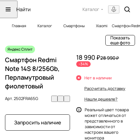
Каталог
Главная
Каталог
Смартфоны
Xiaomi
Смартфон Redmi
Показать
еще фото
Яндекс Сплит
18 990 ₽
28 990 ₽
Смартфон Redmi
-34%
Note 14S 8/256Gb,
Перламутровый
Нет в наличии
фиолетовый
Рассчитать доставку
Арт.
2502FRA65G
Нашли дешевле?
Реальный цвет товара
может отличаться от
представленного в
Запросить наличие
зависимости от
настроек вашего
монитора