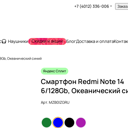
+7 (4012) 336-006
Заказ
Скидки и акции
с
Наушники
Блог
Доставка и оплата
Конта
28Gb, Океанический синий
Яндекс Сплит
Смартфон Redmi Note 14
6/128Gb, Океанический с
Арт.
MZB0IZGRU