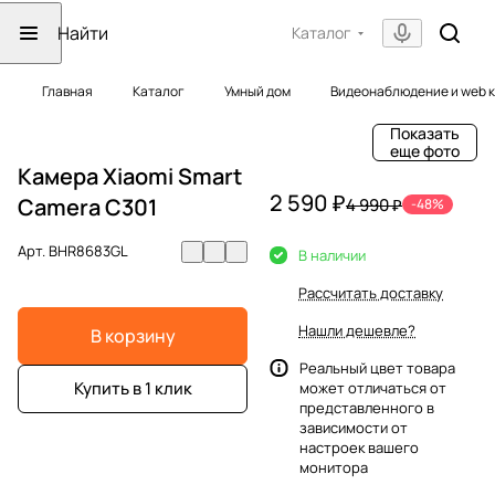
Каталог
Главная
Каталог
Умный дом
Видеонаблюдение и web 
Показать
еще фото
Камера Xiaomi Smart
2 590 ₽
Camera C301
4 990 ₽
-48%
Арт.
BHR8683GL
В наличии
Рассчитать доставку
Нашли дешевле?
В корзину
Реальный цвет товара
Купить в 1 клик
может отличаться от
представленного в
зависимости от
настроек вашего
монитора