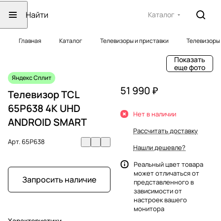
Каталог
Главная
Каталог
Телевизоры и приставки
Телевизоры
Показать
еще фото
Яндекс Сплит
51 990 ₽
Телевизор TCL
65P638 4K UHD
Нет в наличии
ANDROID SMART
Рассчитать доставку
Арт.
65P638
Нашли дешевле?
Реальный цвет товара
может отличаться от
Запросить наличие
представленного в
зависимости от
настроек вашего
монитора
Характеристики