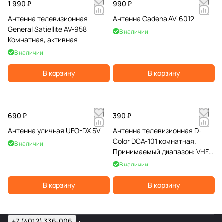
1 990 ₽
990 ₽
Антенна телевизионная
Антенна Cadena AV-6012
General Satiellite AV-958
В наличии
Комнатная, активная
В наличии
В корзину
В корзину
690 ₽
390 ₽
Антенна уличная UFO-DX 5V
Антенна телевизионная D-
Color DCA-101 комнатная.
В наличии
Принимаемый диапазон: VHF
87,5-230 МГц, UHF 470-862
В наличии
В корзину
В корзину
+7 (4012) 336-006