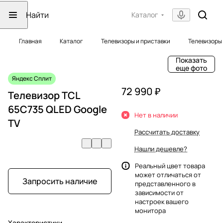
Каталог
Главная
Каталог
Телевизоры и приставки
Телевизоры
Показать
еще фото
Яндекс Сплит
72 990 ₽
Телевизор TCL
65C735 QLED Google
Нет в наличии
TV
Рассчитать доставку
Нашли дешевле?
Реальный цвет товара
может отличаться от
Запросить наличие
представленного в
зависимости от
настроек вашего
монитора
Характеристики