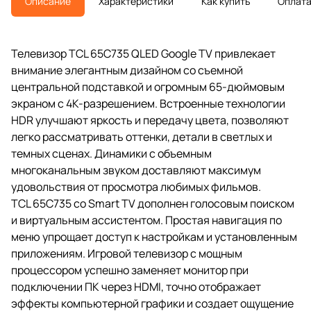
Описание
Характеристики
Как купить
Оплат
Телевизор TCL 65C735 QLED Google TV привлекает
внимание элегантным дизайном со съемной
центральной подставкой и огромным 65-дюймовым
экраном с 4K-разрешением. Встроенные технологии
HDR улучшают яркость и передачу цвета, позволяют
легко рассматривать оттенки, детали в светлых и
темных сценах. Динамики с объемным
многоканальным звуком доставляют максимум
удовольствия от просмотра любимых фильмов.
TCL 65C735 со Smart TV дополнен голосовым поиском
и виртуальным ассистентом. Простая навигация по
меню упрощает доступ к настройкам и установленным
приложениям. Игровой телевизор с мощным
процессором успешно заменяет монитор при
подключении ПК через HDMI, точно отображает
эффекты компьютерной графики и создает ощущение