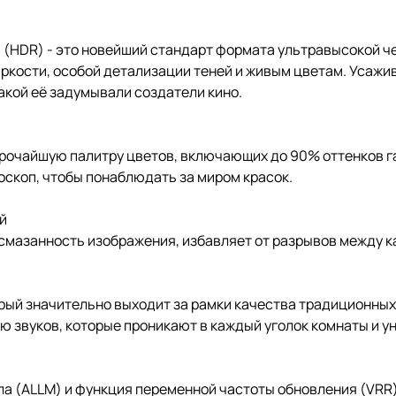
HDR) - это новейший стандарт формата ультравысокой чет
ркости, особой детализации теней и живым цветам. Усажи
акой её задумывали создатели кино.
ирочайшую палитру цветов, включающих до 90% оттенков г
доскоп, чтобы понаблюдать за миром красок.
й
 смазанность изображения, избавляет от разрывов между 
орый значительно выходит за рамки качества традиционных
звуков, которые проникают в каждый уголок комнаты и уно
ла (ALLM) и функция переменной частоты обновления (VR