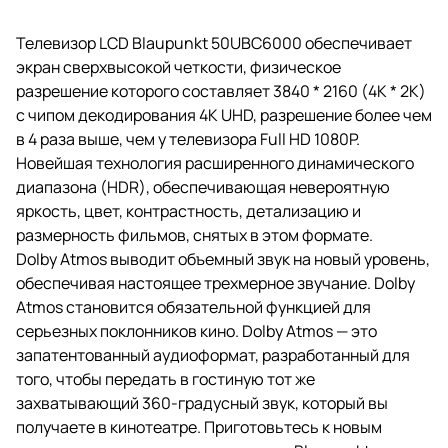
Телевизор LCD Blaupunkt 50UBC6000 обеспечивает
экран сверхвысокой четкости, физическое
разрешение которого составляет 3840 * 2160 (4K * 2K)
с чипом декодирования 4K UHD, разрешение более чем
в 4 раза выше, чем у телевизора Full HD 1080P.
Новейшая технология расширенного динамического
диапазона (HDR), обеспечивающая невероятную
яркость, цвет, контрастность, детализацию и
размерность фильмов, снятых в этом формате.
Dolby Atmos выводит объемный звук на новый уровень,
обеспечивая настоящее трехмерное звучание. Dolby
Atmos становится обязательной функцией для
серьезных поклонников кино. Dolby Atmos — это
запатентованный аудиоформат, разработанный для
того, чтобы передать в гостиную тот же
захватывающий 360-градусный звук, который вы
получаете в кинотеатре. Приготовьтесь к новым