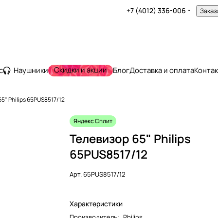
+7 (4012) 336-006
Заказ
Скидки и акции
с
Наушники
Блог
Доставка и оплата
Конта
5" Philips 65PUS8517/12
Яндекс Сплит
Телевизор 65" Philips
65PUS8517/12
Арт.
65PUS8517/12
Характеристики
Производитель
:
Philips