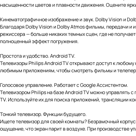
насыщенности цветов и плавности движения. Оцените ярки
Кинематографичное изображение и звук. Dolby Vision и Dol
Благодаря Dolby Vision и Dolby Atmos фильмы, передачи и
режиссера — больше никаких темных сцен, где не получает
полноценный эффект погружения.
Простота и удобство. Android TV.
Телевизоры Philips Android TV открывают доступ к любому
любимым приложениям, чтобы смотреть фильмы и телепере
Голосовое управление. Работает с Google Ассистентом.
Телевизором Philips на базе Android TV можно управлять 
TV. Используйте их для поиска приложений, трансляции кон
Тонкий телевизор. Функции будущего.
Ищете телевизор для своей комнаты? Безрамочный корпус 
ощущение, что экран парит в воздухе. При производстве у