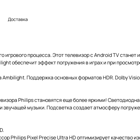
Доставка
го игрового процесса. Этот телевизор с Android TV станет
light обеспечит эффект погружения в играх и при просмот
 Ambilight. Поддержка основных форматов HDR. Dolby Visio
левизора Philips становятся еще более яркими! Светодиодн
ли звучащей музыки. Подсветка создает атмосферу погружен
D.
сор Philips Pixel Precise Ultra HD оптимизирует качество 