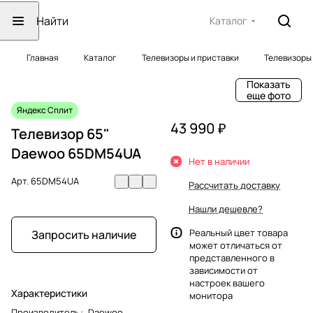
Каталог
Главная
Каталог
Телевизоры и приставки
Телевизоры
Показать
еще фото
Яндекс Сплит
43 990 ₽
Телевизор 65"
Daewoo 65DM54UA
Нет в наличии
Арт.
65DM54UA
Рассчитать доставку
Нашли дешевле?
Реальный цвет товара
Запросить наличие
может отличаться от
представленного в
зависимости от
настроек вашего
Характеристики
монитора
Производитель
:
Daewoo