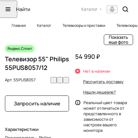
Каталог
Главная
Каталог
Телевизоры и приставки
Телевизоры
Показать
еще фото
Яндекс Сплит
54 990 ₽
Телевизор 55" Philips
55PUS8057/12
Нет в наличии
Арт.
55PUS8057
Рассчитать доставку
Нашли дешевле?
Реальный цвет товара
Запросить наличие
может отличаться от
представленного в
зависимости от
настроек вашего
Характеристики
монитора
Производитель
:
Philips