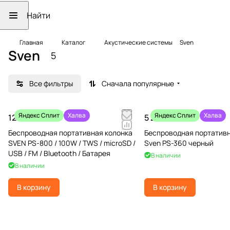
Главная
Каталог
Акустические системы
Sven
Sven
5
Все фильтры
Сначала популярные
Яндекс Сплит
Халва
Яндекс Сплит
Халва
12 990 ₽
5 290 ₽
Беспроводная портативная колонка
Беспроводная портативн
SVEN PS-800 / 100W / TWS / microSD /
Sven PS-360 черный
USB / FM / Bluetooth / Батарея
В наличии
В наличии
В корзину
В корзину