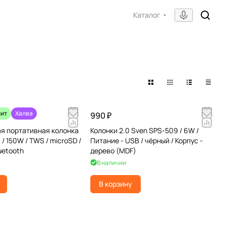
Каталог
лит
Халва
990 ₽
я портативная колонка
Колонки 2.0 Sven SPS-509 / 6W /
/ 150W / TWS / microSD /
Питание - USB / чёрный / Корпус -
luetooth
дерево (MDF)
В наличии
В корзину