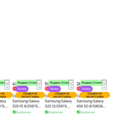
лит
Яндекс Сплит
Яндекс Сплит
Яндекс Сплит
45 490 ₽
59 990 ₽
28 990 ₽
 990 ₽
59 990 ₽
95 490 ₽
47 385 ₽
-24%
-37%
-39%
Халва
Халва
Халва
 на
скидка на
скидка на
скидка на
Смартфон
Смартфон
Смартфон
уары
аксессуары
аксессуары
аксессуары
laxy
Samsung Galaxy
Samsung Galaxy
Samsung Galaxy
6Гб,
S25 FE 8/256Гб,
S25 12/256Гб,
A56 5G 8/128GB,
Синий
Черный
черный
В наличии
В наличии
В наличии