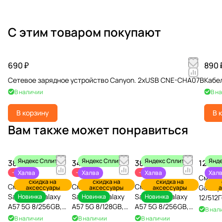
С этим товаром покупают
690 ₽
890 
Сетевое зарядное устройство Canyon. 2xUSB CNE-CHA07B
Кабел
В наличии
В н
В корзину
В 
Вам также может понравиться
Яндекс Сплит
Яндекс Сплит
Яндекс Сплит
Янде
38 990 ₽
34 990 ₽
38 990 ₽
120 89
40 990 ₽
36 990 ₽
40 990 ₽
-5%
-5%
-5%
Халва
Халва
Халва
Хал
Смарт
скидка на
скидка на
скидка на
Смартфон
Смартфон
Смартфон
Galaxy 
аксессуары
аксессуары
аксессуары
а
Samsung Galaxy
Samsung Galaxy
Samsung Galaxy
Новинка
Новинка
Новинка
12/512
A57 5G 8/256GB,
A57 5G 8/128GB,
A57 5G 8/256GB,
В нал
серый
серый
синий
В наличии
В наличии
В наличии