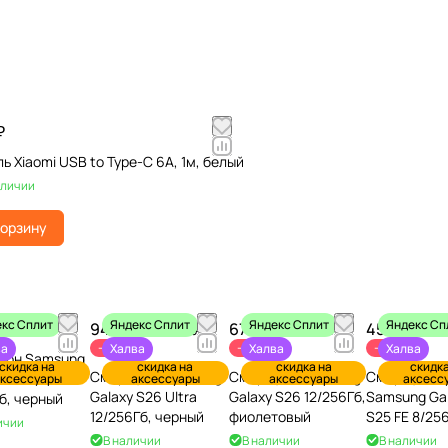
₽
ь Xiaomi USB to Type-C 6A, 1м, белый
аличии
корзину
кс Сплит
Яндекс Сплит
Яндекс Сплит
Яндекс Сп
0 ₽
94 990 ₽
67 990 ₽
45 490 ₽
139 990 ₽
69 190 ₽
59
-32%
-2%
-24%
ва
Халва
Халва
Халва
фон Samsung
скидка на
скидка на
скидка на
скидка
Смартфон Samsung
Смартфон Samsung
Смартфон
S26 Ultra
ксессуары
аксессуары
аксессуары
аксесс
Galaxy S26 Ultra
Galaxy S26 12/256Гб,
Samsung Ga
Гб, черный
12/256Гб, черный
фиолетовый
S25 FE 8/25
ичии
Черный
В наличии
В наличии
В наличии