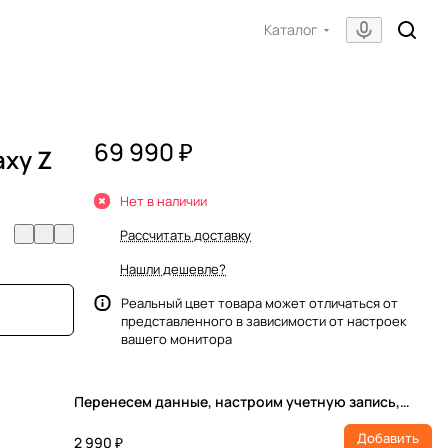
Каталог
69 990 ₽
xy Z
Нет в наличии
Рассчитать доставку
Нашли дешевле?
Реальный цвет товара может отличаться от
представленного в зависимости от настроек
вашего монитора
Перенесем данные, настроим учетную запись,
установим ПО
Добавить
2 990 ₽