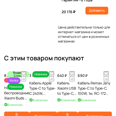
Добавить
20 176 ₽
Цена действительна только для
интернет-магазина и может
отличаться от цен в розничных
магазинах
С этим товаром покупают
Яндекс
Новинка
8 390 ₽
3 590 ₽
640 ₽
690 ₽
Сплит
10 190 ₽
-18%
Халва
Кабель Apple
Кабель
Кабель Remax Jany
Новинка
Наушники
Type-C to Type-
Xiaomi USB
Type-C to Type-C,
беспроводные
C 240W,
to Type-C,
100W, 1м, RC-172
Xiaomi Buds 6,
плетеный, 2м,
3A, 1м,
нейлон, серебро
В наличии
В наличии
В наличии
фиолетовые
белый
белый
В наличии
В
В