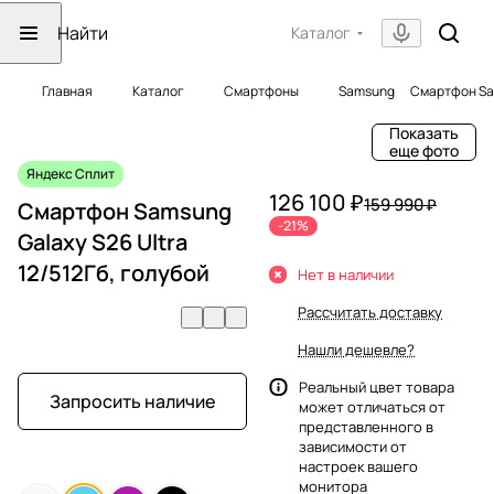
Каталог
Главная
Каталог
Смартфоны
Samsung
Смартфон Sam
Показать
еще фото
Яндекс Сплит
126 100 ₽
159 990 ₽
Смартфон Samsung
-21%
Galaxy S26 Ultra
12/512Гб, голубой
Нет в наличии
Рассчитать доставку
Нашли дешевле?
Реальный цвет товара
Запросить наличие
может отличаться от
представленного в
зависимости от
настроек вашего
монитора