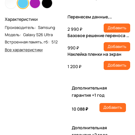
Перенесем данные,
Характеристики
настроим учетную запись,
Производитель
:
Samsung
Добавить
установим ПО
2 990 ₽
Модель
:
Galaxy S26 Ultra
Базовое решение переноса и
настройки
Встроенная память, гб
:
512
Добавить
990 ₽
Все характеристики
Наклейка пленки на экран
Добавить
1 200 ₽
Дополнительная
гарантия +1 год
Добавить
10 088 ₽
Дополнительная
гарантия +2 года