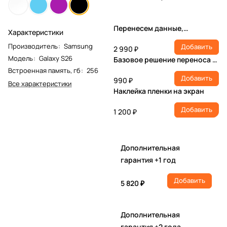
Перенесем данные,
Характеристики
настроим учетную запись,
Производитель
:
Samsung
Добавить
установим ПО
2 990 ₽
Модель
:
Galaxy S26
Базовое решение переноса и
настройки
Встроенная память, гб
:
256
Добавить
990 ₽
Все характеристики
Наклейка пленки на экран
Добавить
1 200 ₽
Дополнительная
гарантия +1 год
Добавить
5 820 ₽
Дополнительная
гарантия +2 года