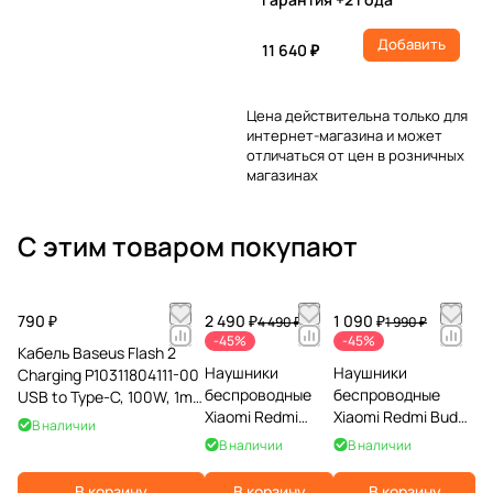
Добавить
11 640 ₽
Цена действительна только для
интернет-магазина и может
отличаться от цен в розничных
магазинах
С этим товаром покупают
790 ₽
2 490 ₽
1 090 ₽
4 490 ₽
1 990 ₽
-45%
-45%
Кабель Baseus Flash 2
Наушники
Наушники
Charging P10311804111-00
беспроводные
беспроводные
USB to Type-C, 100W, 1m,
Xiaomi Redmi
Xiaomi Redmi Buds
черный
В наличии
Buds 6, зеленые
6 Active, черные
В наличии
В наличии
В корзину
В корзину
В корзину