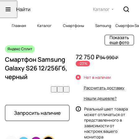
Каталог
Главная
Каталог
Смартфоны
Samsung
Смартфон Sam
Показать
еще фото
Яндекс Сплит
72 750 ₽
94 990 ₽
Смартфон Samsung
-23%
Galaxy S26 12/256Гб,
черный
Нет в наличии
Рассчитать доставку
Нашли дешевле?
Реальный цвет товара
Запросить наличие
может отличаться от
представленного в
зависимости от
настроек вашего
монитора