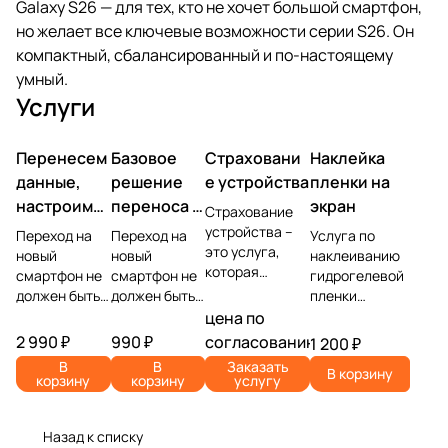
Galaxy S26 — для тех, кто не хочет большой смартфон,
но желает все ключевые возможности серии S26. Он
компактный, сбалансированный и по-настоящему
умный.
Услуги
Перенесем
Базовое
Страховани
Наклейка
данные,
решение
е устройства
пленки на
настроим
переноса и
экран
Страхование
учетную
настройки
устройства –
Переход на
Переход на
Услуга по
это услуга,
запись,
новый
новый
наклеиванию
которая
смартфон не
смартфон не
гидрогелевой
установим
позволяет
должен быть
должен быть
пленки
ПО
защитить
головной
головной
представляет
цена по
владельца
болью.
болью.
собой процесс
2 990 ₽
990 ₽
согласованию
1 200 ₽
устройства от
Доверьте
Доверьте
защиты экрана
В
В
Заказать
различных
В корзину
самую
самую
мобильного
корзину
корзину
услугу
рисков,
сложную
сложную
устройства от
связанных с
часть —
часть —
царапин и
его
перенос
перенос
повреждений с
Назад к списку