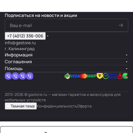
повреждением,
данных и
данных и
помощью
утратой или
настройку —
настройку —
специального
кражей.
нашим
нашим
материала –
Подписаться
на новости и акции
специалиста
специалиста
гидрогеля.
м.
м.
+7 (4012) 336-006
info@gastore.ru
г. Калининград
Информация
Соглашения
Помощь
2015-2026 © gastore.ru — магазин гаджетов и аксессуаров для
мобильных устройств
Темная тема
Конфиденциальность
Оферта