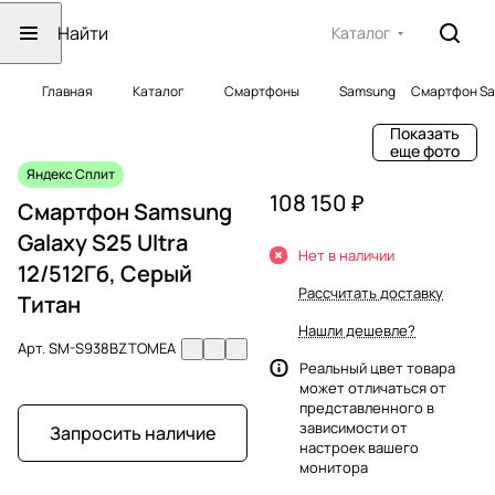
Каталог
Главная
Каталог
Смартфоны
Samsung
Смартфон Sam
Показать
еще фото
Яндекс Сплит
108 150 ₽
Смартфон Samsung
Galaxy S25 Ultra
Нет в наличии
12/512Гб, Серый
Рассчитать доставку
Титан
Нашли дешевле?
Арт.
SM-S938BZTOMEA
Реальный цвет товара
может отличаться от
представленного в
зависимости от
Запросить наличие
настроек вашего
монитора