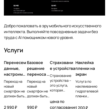
Добро пожаловать в эру мобильного искусственного
интеллекта. Выполняйте повседневные задачи без
труда с AI помощником нового уровня.
Услуги
Перенесем
Базовое
Страховани
Наклейка
данные,
решение
е устройства
пленки на
настроим
переноса и
экран
Страхование
учетную
настройки
устройства –
Переход на
Переход на
Услуга по
это услуга,
запись,
новый
новый
наклеиванию
которая
смартфон не
смартфон не
гидрогелевой
установим
позволяет
должен быть
должен быть
пленки
ПО
защитить
головной
головной
представляет
цена по
владельца
болью.
болью.
собой процесс
2 990 ₽
990 ₽
согласованию
1 200 ₽