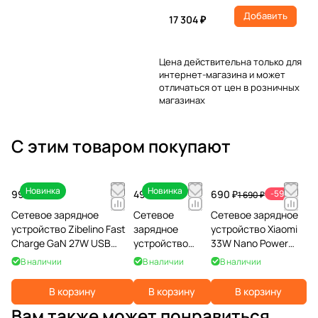
Добавить
17 304 ₽
Цена действительна только для
интернет-магазина и может
отличаться от цен в розничных
магазинах
С этим товаром покупают
Новинка
Новинка
990 ₽
490 ₽
690 ₽
-59%
1 690 ₽
Сетевое зарядное
Сетевое
Сетевое зарядное
устройство Zibelino Fast
зарядное
устройство Xiaomi
Charge GaN 27W USB
устройство
33W Nano Power
QC/35W Type-C PD, белый
Zibelino 2xUSB
Adapter (Type-C)
В наличии
В наличии
В наличии
2.4A, белый
В корзину
В корзину
В корзину
Вам также может понравиться