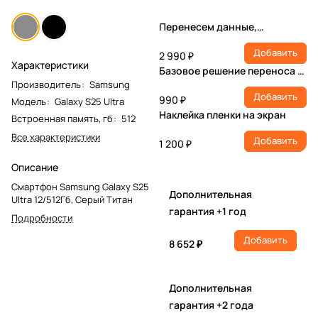
Перенесем данные,
настроим учетную запись,
Добавить
установим ПО
2 990 ₽
Характеристики
Базовое решение переноса и
Производитель
:
Samsung
настройки
Добавить
990 ₽
Модель
:
Galaxy S25 Ultra
Наклейка пленки на экран
Встроенная память, гб
:
512
Все характеристики
Добавить
1 200 ₽
Описание
Смартфон Samsung Galaxy S25
Дополнительная
Ultra 12/512Гб, Серый Титан
гарантия +1 год
Подробности
Добавить
8 652 ₽
Дополнительная
гарантия +2 года