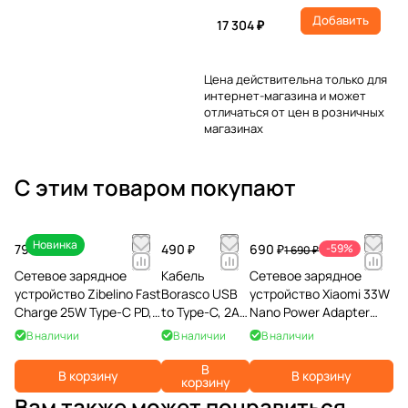
Добавить
17 304 ₽
Цена действительна только для
интернет-магазина и может
отличаться от цен в розничных
магазинах
С этим товаром покупают
Новинка
790 ₽
490 ₽
690 ₽
-59%
1 690 ₽
Сетевое зарядное
Кабель
Сетевое зарядное
устройство Zibelino Fast
Borasco USB
устройство Xiaomi 33W
Charge 25W Type-C PD,
to Type-C, 2A,
Nano Power Adapter
белый
1м, белый
(Type-C)
В наличии
В наличии
В наличии
В
В корзину
В корзину
корзину
Вам также может понравиться