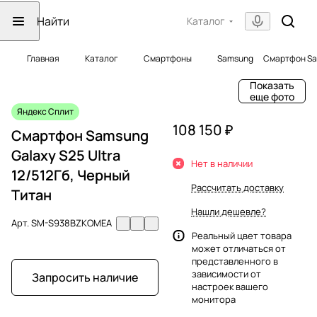
Каталог
Главная
Каталог
Смартфоны
Samsung
Смартфон Sam
Показать
еще фото
Яндекс Сплит
108 150 ₽
Смартфон Samsung
Galaxy S25 Ultra
Нет в наличии
12/512Гб, Черный
Рассчитать доставку
Титан
Нашли дешевле?
Арт.
SM-S938BZKOMEA
Реальный цвет товара
может отличаться от
представленного в
зависимости от
Запросить наличие
настроек вашего
монитора