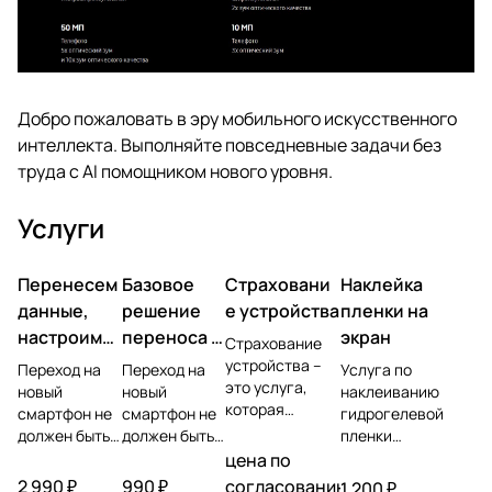
Добро пожаловать в эру мобильного искусственного
интеллекта. Выполняйте повседневные задачи без
труда с AI помощником нового уровня.
Услуги
Перенесем
Базовое
Страховани
Наклейка
данные,
решение
е устройства
пленки на
настроим
переноса и
экран
Страхование
учетную
настройки
устройства –
Переход на
Переход на
Услуга по
это услуга,
запись,
новый
новый
наклеиванию
которая
смартфон не
смартфон не
гидрогелевой
установим
позволяет
должен быть
должен быть
пленки
ПО
защитить
головной
головной
представляет
цена по
владельца
болью.
болью.
собой процесс
2 990 ₽
990 ₽
согласованию
1 200 ₽