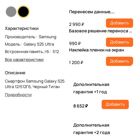
Перенесем данные,
настроим учетную запись,
Добавить
установим ПО
2 990 ₽
Характеристики
Базовое решение переноса и
Производитель
:
Samsung
настройки
Добавить
990 ₽
Модель
:
Galaxy S25 Ultra
Наклейка пленки на экран
Встроенная память, гб
:
512
Все характеристики
Добавить
1 200 ₽
Описание
Смартфон Samsung Galaxy S25
Дополнительная
Ultra 12/512Гб, Черный Титан
гарантия +1 год
Подробности
Добавить
8 652 ₽
Дополнительная
гарантия +2 года