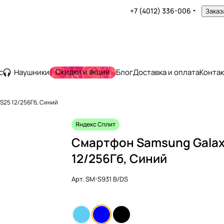
+7 (4012) 336-006
Заказ
Скидки и акции
с
Наушники
Блог
Доставка и оплата
Конта
S25 12/256Гб, Синий
Яндекс Сплит
Смартфон Samsung Galax
12/256Гб, Синий
Арт.
SM-S931 B/DS