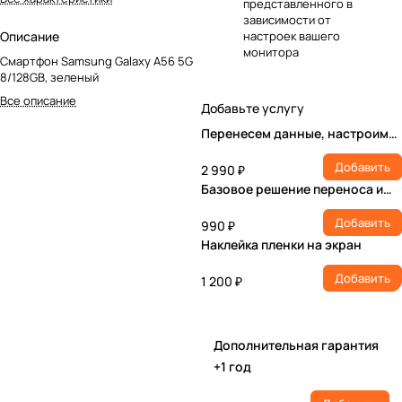
представленного в
зависимости от
Описание
настроек вашего
монитора
Смартфон Samsung Galaxy A56 5G
8/128GB, зеленый
Все описание
Добавьте услугу
Перенесем данные, настроим
учетную запись, установим ПО
Добавить
2 990 ₽
Базовое решение переноса и
настройки
Добавить
990 ₽
Наклейка пленки на экран
Добавить
1 200 ₽
Дополнительная гарантия
+1 год