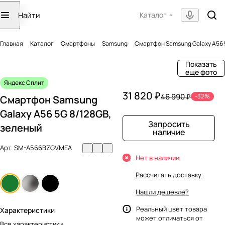
Каталог
Главная
Каталог
Смартфоны
Samsung
Смартфон Samsung Galaxy A56 
Показать
еще фото
Яндекс Сплит
31 820 ₽
46 990 ₽
-32%
Смартфон Samsung
Galaxy A56 5G 8/128GB,
Запросить
зеленый
наличие
Арт.
SM-A566BZGVMEA
Нет в наличии
Рассчитать доставку
Нашли дешевле?
Реальный цвет товара
Характеристики
может отличаться от
Все характеристики